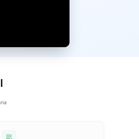
l
ana