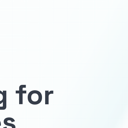
 for
es