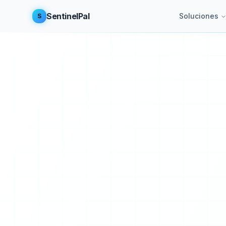
SentinelPal
Soluciones
S