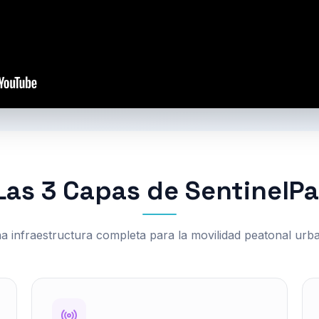
Las 3 Capas de SentinelPa
a infraestructura completa para la movilidad peatonal urb